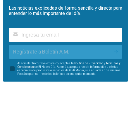
Las noticias explicadas de forma sencilla y directa para
entender lo más importante del día.
Regístrate a Boletín A.M.
Al someter tu correo electrónico, aceptas la
Política de Privacidad
y
Términos y
Condiciones
de El Nuevo Día. Además, aceptas recibir información u ofertas
especiales de productos o servicios de GFR Media, sus afiliadas o de terceros.
Podrás optar salirte de los boletines en cualquier momento.