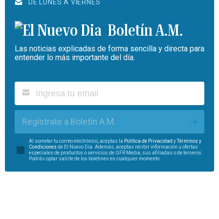
DE LUNES A VIERNES
Boletín A.M.
Las noticias explicadas de forma sencilla y directa para
entender lo más importante del día.
Regístrate a Boletín A.M.
Al someter tu correo electrónico, aceptas la
Política de Privacidad
y
Términos y
Condiciones
de El Nuevo Día. Además, aceptas recibir información u ofertas
especiales de productos o servicios de GFR Media, sus afiliadas o de terceros.
Podrás optar salirte de los boletines en cualquier momento.