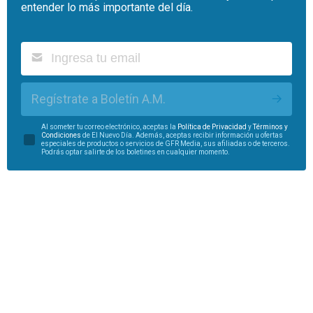
entender lo más importante del día.
Regístrate a Boletín A.M.
Al someter tu correo electrónico, aceptas la
Política de Privacidad
y
Términos y
Condiciones
de El Nuevo Día. Además, aceptas recibir información u ofertas
especiales de productos o servicios de GFR Media, sus afiliadas o de terceros.
Podrás optar salirte de los boletines en cualquier momento.