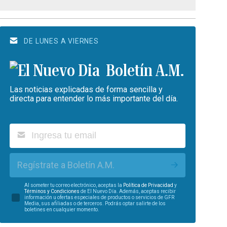
DE LUNES A VIERNES
Boletín A.M.
Las noticias explicadas de forma sencilla y
directa para entender lo más importante del día.
Regístrate a Boletín A.M.
Al someter tu correo electrónico, aceptas la
Política de Privacidad
y
Términos y Condiciones
de El Nuevo Día. Además, aceptas recibir
información u ofertas especiales de productos o servicios de GFR
Media, sus afiliadas o de terceros. Podrás optar salirte de los
boletines en cualquier momento.