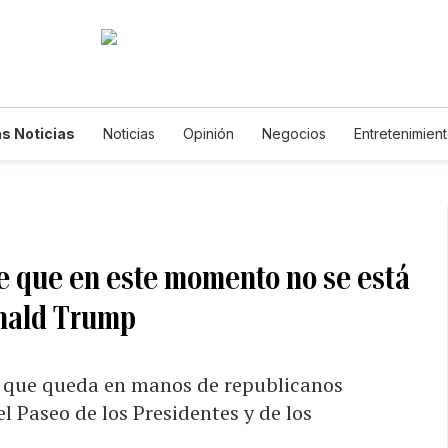
s Noticias
Noticias
Opinión
Negocios
Entretenimien
tilos de Vida
Mundo
Estados Unidos
Ciencia y Ambiente
cnología
Juegos
Lotería
Vídeos
Fotogalerías
Engl
wsletters
Feriados
Edictos
Especiales
e que en este momento no se está
onald Trump
a que queda en manos de republicanos
l Paseo de los Presidentes y de los