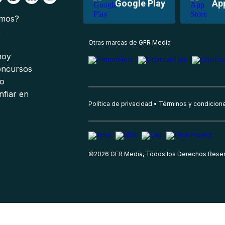
Google Play
Ap
omos?
s
Otras marcas de GFR Media
 hoy
oncursos
io
nfiar en
Política de privacidad
Términos y condicion
©
2026
GFR Media, Todos los Derechos Rese