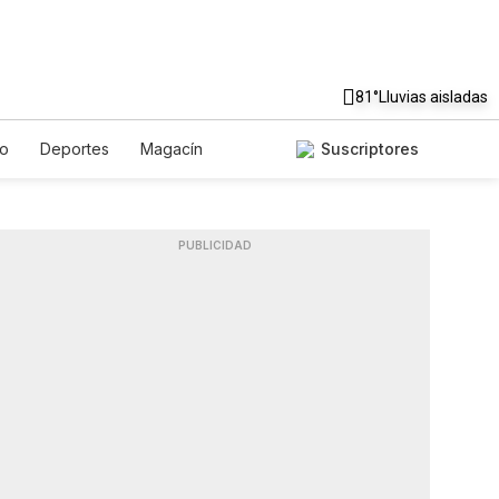
81°
Lluvias aisladas
to
Deportes
Magacín
Suscriptores
Gastronomía
De Viaje
ish
Podcasts
Horóscopos
PUBLICIDAD