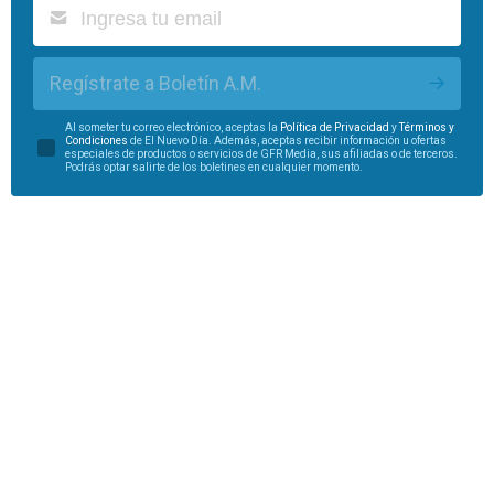
Regístrate a Boletín A.M.
Al someter tu correo electrónico, aceptas la
Política de Privacidad
y
Términos y
Condiciones
de El Nuevo Día. Además, aceptas recibir información u ofertas
especiales de productos o servicios de GFR Media, sus afiliadas o de terceros.
Podrás optar salirte de los boletines en cualquier momento.