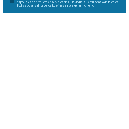
especiales de productos o servicios de GFR Media, sus afiliadas o de terceros.
Podrás optar salirte de los boletines en cualquier momento.