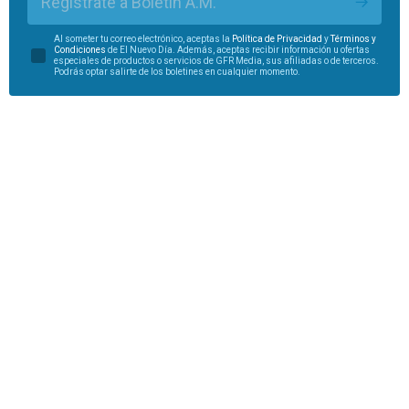
Regístrate a Boletín A.M.
Al someter tu correo electrónico, aceptas la
Política de Privacidad
y
Términos y
Condiciones
de El Nuevo Día. Además, aceptas recibir información u ofertas
especiales de productos o servicios de GFR Media, sus afiliadas o de terceros.
Podrás optar salirte de los boletines en cualquier momento.