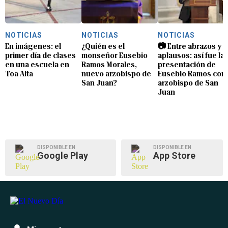
NOTICIAS
NOTICIAS
NOTICIAS
En imágenes: el
¿Quién es el
📷 Entre abrazos y
primer día de clases
monseñor Eusebio
aplausos: así fue la
en una escuela en
Ramos Morales,
presentación de
Toa Alta
nuevo arzobispo de
Eusebio Ramos com
San Juan?
arzobispo de San
Juan
DISPONIBLE EN
DISPONIBLE EN
Google Play
App Store