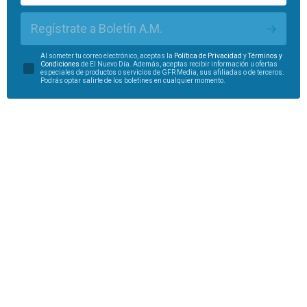
Regístrate a Boletín A.M.
Al someter tu correo electrónico, aceptas la
Política de Privacidad
y
Términos y
Condiciones
de El Nuevo Día. Además, aceptas recibir información u ofertas
especiales de productos o servicios de GFR Media, sus afiliadas o de terceros.
Podrás optar salirte de los boletines en cualquier momento.