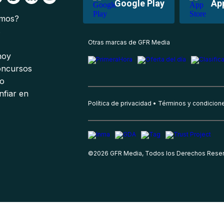
Google Play
Ap
omos?
s
Otras marcas de GFR Media
 hoy
oncursos
io
nfiar en
Política de privacidad
Términos y condicion
©
2026
GFR Media, Todos los Derechos Rese