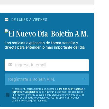
DE LUNES A VIERNES
Boletín A.M.
Las noticias explicadas de forma sencilla y
directa para entender lo más importante del día.
Regístrate a Boletín A.M.
Al someter tu correo electrónico, aceptas la
Política de Privacidad
y
Términos y Condiciones
de El Nuevo Día. Además, aceptas recibir
información u ofertas especiales de productos o servicios de GFR
Media, sus afiliadas o de terceros. Podrás optar salirte de los
boletines en cualquier momento.