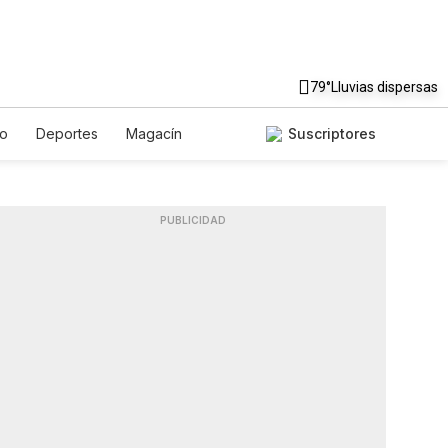
79°
Lluvias dispersas
to
Deportes
Magacín
Suscriptores
Gastronomía
De Viaje
ish
Podcasts
Horóscopos
PUBLICIDAD