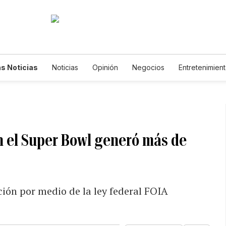
s Noticias
Noticias
Opinión
Negocios
Entretenimien
tilos de Vida
Mundo
Estados Unidos
Ciencia y Ambiente
cnología
Juegos
Lotería
Vídeos
Fotogalerías
Engl
wsletters
Feriados
Edictos
Especiales
n el Super Bowl generó más de
ción por medio de la ley federal FOIA