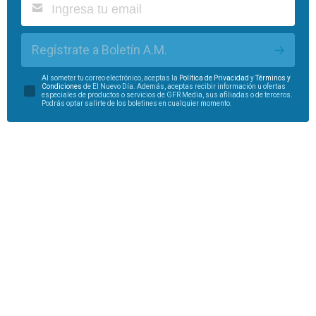
Regístrate a Boletín A.M.
Al someter tu correo electrónico, aceptas la
Política de Privacidad
y
Términos y
Condiciones
de El Nuevo Día. Además, aceptas recibir información u ofertas
especiales de productos o servicios de GFR Media, sus afiliadas o de terceros.
Podrás optar salirte de los boletines en cualquier momento.