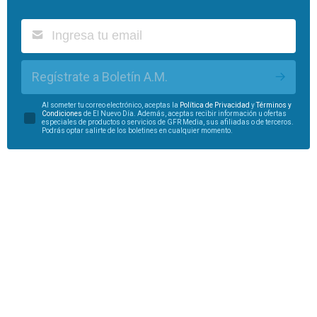
Regístrate a Boletín A.M.
Al someter tu correo electrónico, aceptas la
Política de Privacidad
y
Términos y
Condiciones
de El Nuevo Día. Además, aceptas recibir información u ofertas
especiales de productos o servicios de GFR Media, sus afiliadas o de terceros.
Podrás optar salirte de los boletines en cualquier momento.