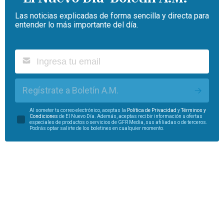
Las noticias explicadas de forma sencilla y directa para
entender lo más importante del día.
Regístrate a Boletín A.M.
Al someter tu correo electrónico, aceptas la
Política de Privacidad
y
Términos y
Condiciones
de El Nuevo Día. Además, aceptas recibir información u ofertas
especiales de productos o servicios de GFR Media, sus afiliadas o de terceros.
Podrás optar salirte de los boletines en cualquier momento.