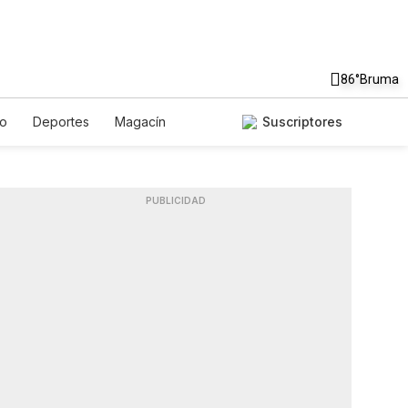
86°
Bruma
to
Deportes
Magacín
Suscriptores
Gastronomía
De Viaje
ish
Podcasts
Horóscopos
PUBLICIDAD