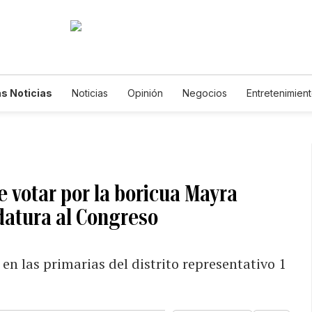
s Noticias
Noticias
Opinión
Negocios
Entretenimien
tilos de Vida
Mundo
Estados Unidos
Ciencia y Ambiente
cnología
Juegos
Lotería
Vídeos
Fotogalerías
Engl
wsletters
Feriados
Edictos
Especiales
 votar por la boricua Mayra
datura al Congreso
en las primarias del distrito representativo 1