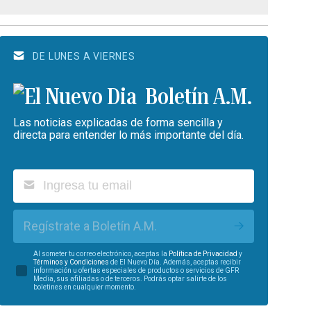
DE LUNES A VIERNES
Boletín A.M.
Las noticias explicadas de forma sencilla y
directa para entender lo más importante del día.
Regístrate a Boletín A.M.
Al someter tu correo electrónico, aceptas la
Política de Privacidad
y
Términos y Condiciones
de El Nuevo Día. Además, aceptas recibir
información u ofertas especiales de productos o servicios de GFR
Media, sus afiliadas o de terceros. Podrás optar salirte de los
boletines en cualquier momento.