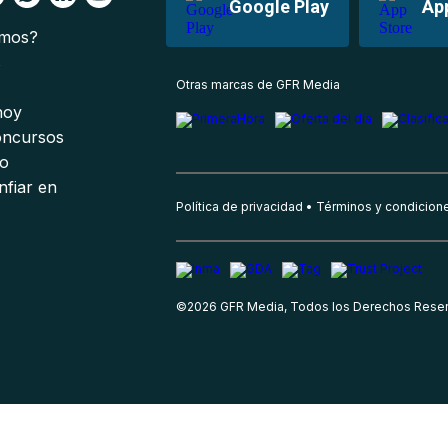
Google Play
Ap
omos?
s
Otras marcas de GFR Media
 hoy
oncursos
io
nfiar en
Política de privacidad
Términos y condicion
©
2026
GFR Media, Todos los Derechos Rese