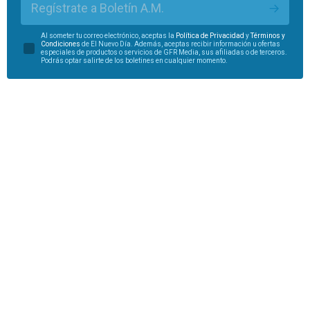
Regístrate a Boletín A.M.
Al someter tu correo electrónico, aceptas la
Política de Privacidad
y
Términos y
Condiciones
de El Nuevo Día. Además, aceptas recibir información u ofertas
especiales de productos o servicios de GFR Media, sus afiliadas o de terceros.
Podrás optar salirte de los boletines en cualquier momento.