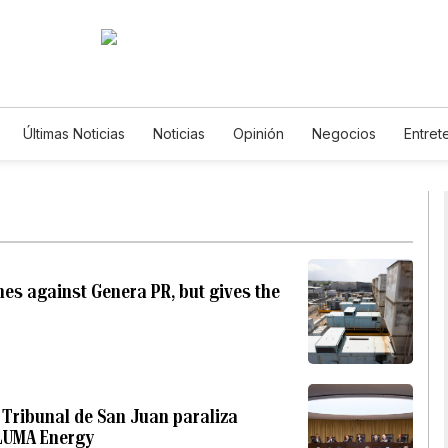
Últimas Noticias
Noticias
Opinión
Negocios
Entret
Estilos de Vida
Mundo
Estados Unidos
Ciencia y
De Viaje
Tecnología
Juegos
Lotería
Vídeos
Horóscopos
Newsletters
Feriados
Especiales
nes against Genera PR, but gives the
 Tribunal de San Juan paraliza
 LUMA Energy