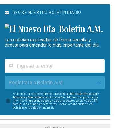
RECIBE NUESTRO BOLETÍN DIARIO
Boletín A.M.
Las noticias explicadas de forma sencilla y
directa para entender lo más importante del día.
Regístrate a Boletín A.M.
Al someter tu correo electrónico, aceptas la
Política de Privacidad
y
Términos y Condiciones
de El Nuevo Día. Además, aceptas recibir
información u ofertas especiales de productos o servicios de GFR
Media, sus afiliadas o de terceros. Podrás optar salirte de los
boletines en cualquier momento.