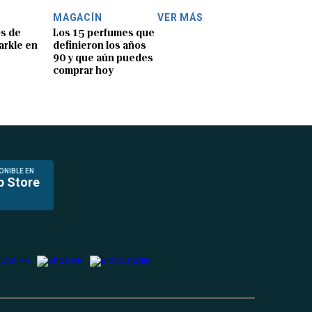
MAGACÍN
VER MÁS
os de
Los 15 perfumes que
rkle en
definieron los años
90 y que aún puedes
comprar hoy
ONIBLE EN
p Store