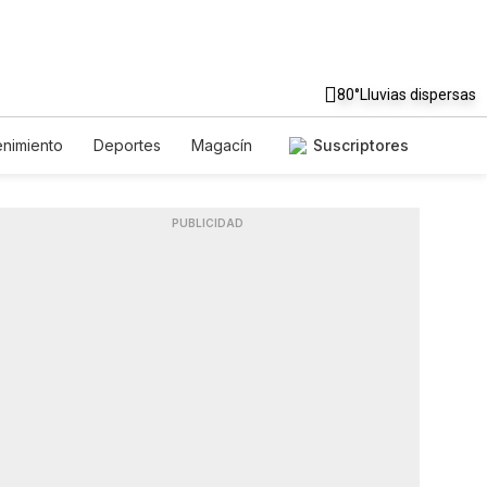
80°
Lluvias dispersas
enimiento
Deportes
Magacín
Suscriptores
 Ambiente
Gastronomía
Fotos
English
Podcasts
PUBLICIDAD