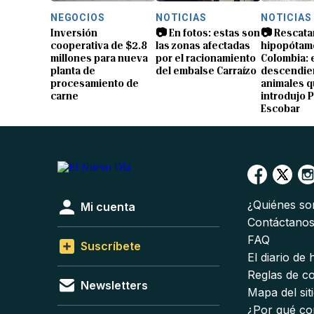
NEGOCIOS
NOTICIAS
NOTICIAS
Inversión
📷 En fotos: estas son
📷 Rescata
cooperativa de $2.8
las zonas afectadas
hipopótam
millones para nueva
por el racionamiento
Colombia: 
planta de
del embalse Carraízo
descendien
procesamiento de
animales 
carne
introdujo 
Escobar
¿Quiénes s
Mi cuenta
Contáctano
FAQ
Suscríbete
El diario de
Reglas de c
Newsletters
Mapa del sit
¿Por qué co