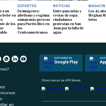
DEPORTES
NOTICIAS
MAGACÍN
n a un
En imágenes:
Entre pancartas y
Los 45 añ
o bebé en
atletismo y esgrima
cestas de ropa:
Meghan Ma
es
suman más preseas
ciudadanos
fotos
te de los
para Puerto Rico en
protestan en San
que
los
Juan por la falta de
Pablo
Centroamericanos
agua
DISPONIBLE EN
DISP
Google Play
Ap
omos?
s
Otras marcas de GFR Media
 hoy
oncursos
io
nfiar en