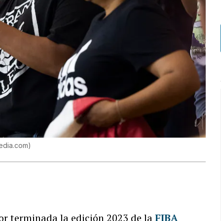
edia.com
)
or terminada la edición 2023 de la
FIBA