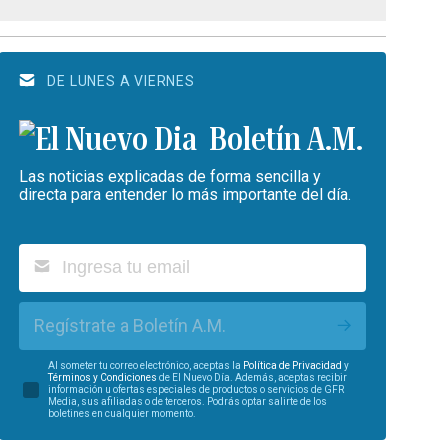
DE LUNES A VIERNES
Boletín A.M.
Las noticias explicadas de forma sencilla y
directa para entender lo más importante del día.
Regístrate a Boletín A.M.
Al someter tu correo electrónico, aceptas la
Política de Privacidad
y
Términos y Condiciones
de El Nuevo Día. Además, aceptas recibir
información u ofertas especiales de productos o servicios de GFR
Media, sus afiliadas o de terceros. Podrás optar salirte de los
boletines en cualquier momento.