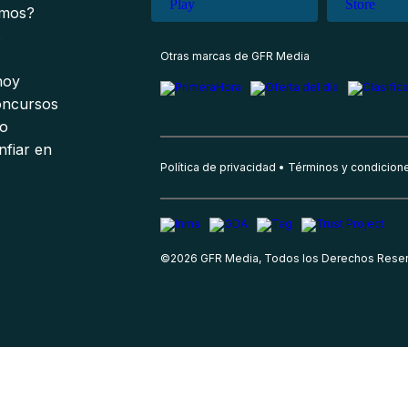
omos?
s
Otras marcas de GFR Media
 hoy
oncursos
io
nfiar en
Política de privacidad
Términos y condicion
©
2026
GFR Media, Todos los Derechos Rese