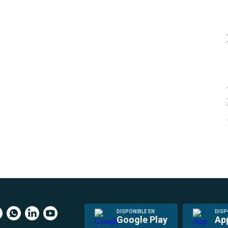
DISPONIBLE EN
DISP
Google Play
Ap