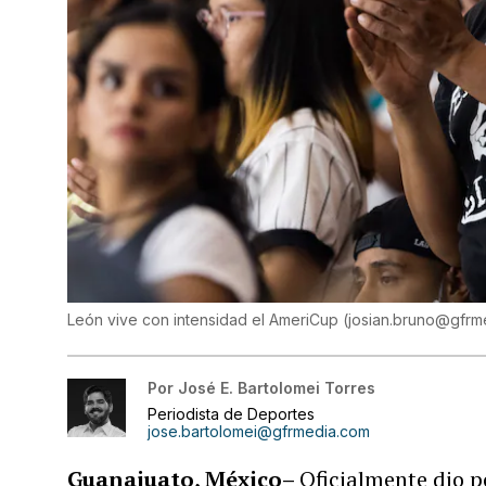
León vive con intensidad el AmeriCup
(
josian.bruno@gfrm
Por
José E. Bartolomei Torres
Periodista de Deportes
jose.bartolomei@gfrmedia.com
Guanajuato, México–
Oficialmente dio p