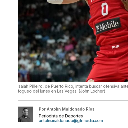
Isaiah Piñeiro, de Puerto Rico, intenta buscar ofensiva an
fogueo del lunes en Las Vegas.
(
John Locher
)
Por
Antolín Maldonado Ríos
Periodista de Deportes
antolin.maldonado@gfrmedia.com