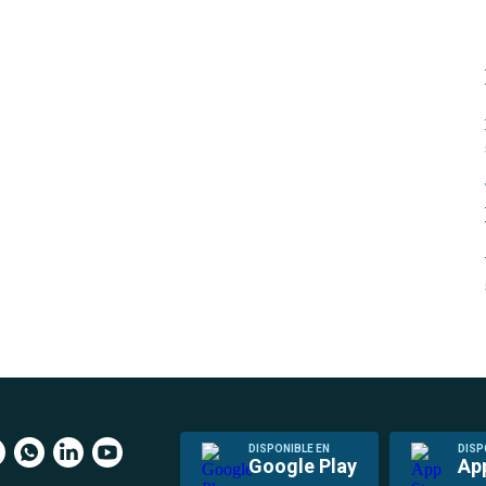
DISPONIBLE EN
DISP
Google Play
Ap