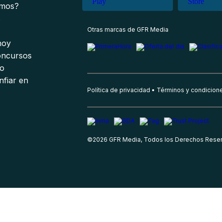
omos?
s
Otras marcas de GFR Media
 hoy
oncursos
io
nfiar en
Política de privacidad
Términos y condicion
©
2026
GFR Media, Todos los Derechos Rese