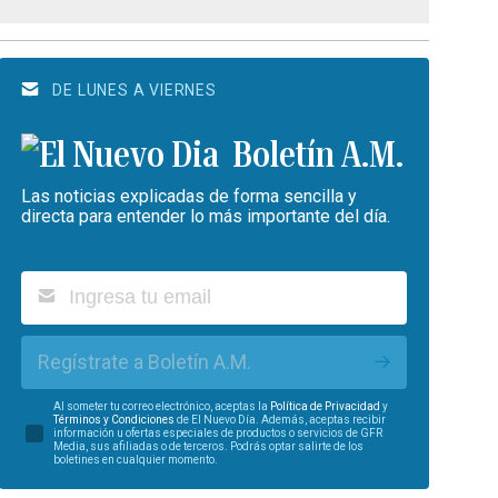
DE LUNES A VIERNES
Boletín A.M.
Las noticias explicadas de forma sencilla y
directa para entender lo más importante del día.
Regístrate a Boletín A.M.
Al someter tu correo electrónico, aceptas la
Política de Privacidad
y
Términos y Condiciones
de El Nuevo Día. Además, aceptas recibir
información u ofertas especiales de productos o servicios de GFR
Media, sus afiliadas o de terceros. Podrás optar salirte de los
boletines en cualquier momento.