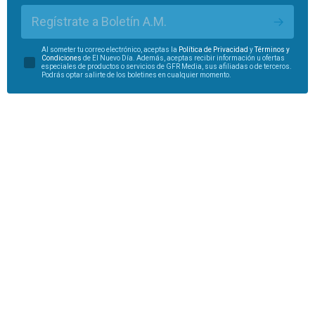
Regístrate a Boletín A.M.
Al someter tu correo electrónico, aceptas la
Política de Privacidad
y
Términos y
Condiciones
de El Nuevo Día. Además, aceptas recibir información u ofertas
especiales de productos o servicios de GFR Media, sus afiliadas o de terceros.
Podrás optar salirte de los boletines en cualquier momento.