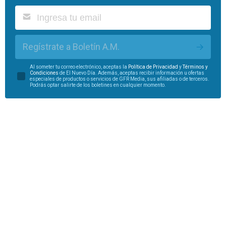
Regístrate a Boletín A.M.
Al someter tu correo electrónico, aceptas la
Política de Privacidad
y
Términos y
Condiciones
de El Nuevo Día. Además, aceptas recibir información u ofertas
especiales de productos o servicios de GFR Media, sus afiliadas o de terceros.
Podrás optar salirte de los boletines en cualquier momento.