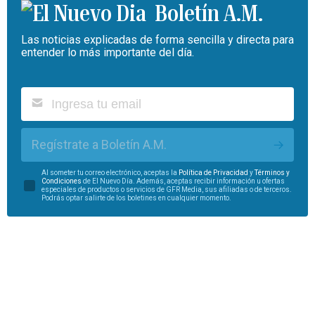
Boletín A.M.
Las noticias explicadas de forma sencilla y directa para
entender lo más importante del día.
Regístrate a Boletín A.M.
Al someter tu correo electrónico, aceptas la
Política de Privacidad
y
Términos y
Condiciones
de El Nuevo Día. Además, aceptas recibir información u ofertas
especiales de productos o servicios de GFR Media, sus afiliadas o de terceros.
Podrás optar salirte de los boletines en cualquier momento.