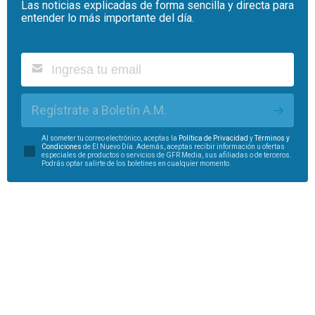
Las noticias explicadas de forma sencilla y directa para
entender lo más importante del día.
Regístrate a Boletín A.M.
Al someter tu correo electrónico, aceptas la
Política de Privacidad
y
Términos y
Condiciones
de El Nuevo Día. Además, aceptas recibir información u ofertas
especiales de productos o servicios de GFR Media, sus afiliadas o de terceros.
Podrás optar salirte de los boletines en cualquier momento.