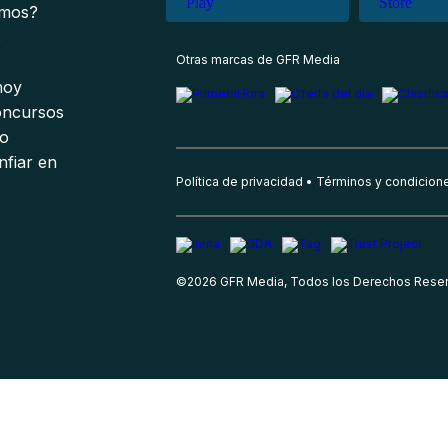
omos?
s
Otras marcas de GFR Media
 hoy
oncursos
io
nfiar en
Política de privacidad
Términos y condicion
©
2026
GFR Media, Todos los Derechos Rese