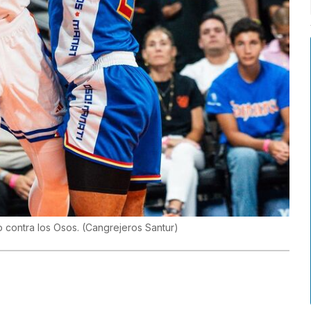
to contra los Osos.
(
Cangrejeros Santur
)