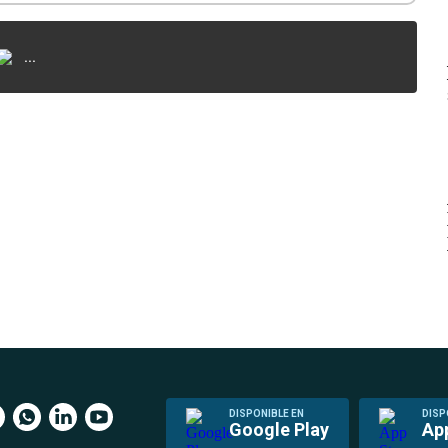
...
DISPONIBLE EN
DISP
Google Play
Ap