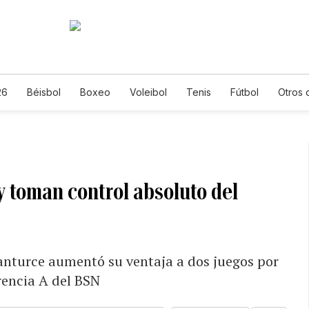
26
Béisbol
Boxeo
Voleibol
Tenis
Fútbol
Otros 
y toman control absoluto del
anturce aumentó su ventaja a dos juegos por
erencia A del BSN