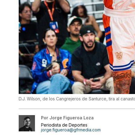
D.J. Wilson, de los Cangrejeros de Santurce, tira al canas
Por
Jorge Figueroa Loza
Periodista de Deportes
jorge.figueroa@gfrmedia.com