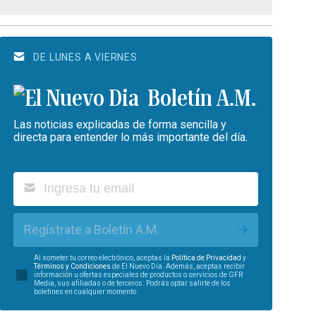
DE LUNES A VIERNES
Boletín A.M.
Las noticias explicadas de forma sencilla y
directa para entender lo más importante del día.
Regístrate a Boletín A.M.
Al someter tu correo electrónico, aceptas la
Política de Privacidad
y
Términos y Condiciones
de El Nuevo Día. Además, aceptas recibir
información u ofertas especiales de productos o servicios de GFR
Media, sus afiliadas o de terceros. Podrás optar salirte de los
boletines en cualquier momento.