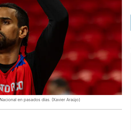
 Nacional en pasados días.
(
Xavier Araújo
)