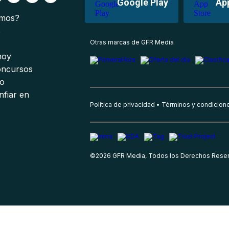
Google Play
Ap
omos?
s
Otras marcas de GFR Media
 hoy
oncursos
io
nfiar en
Política de privacidad
Términos y condicion
©
2026
GFR Media, Todos los Derechos Rese