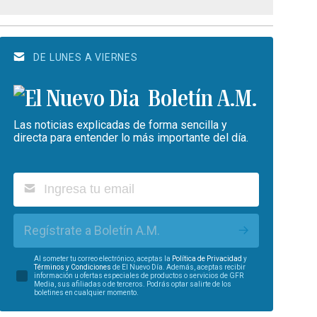
DE LUNES A VIERNES
Boletín A.M.
Las noticias explicadas de forma sencilla y
directa para entender lo más importante del día.
Regístrate a Boletín A.M.
Al someter tu correo electrónico, aceptas la
Política de Privacidad
y
Términos y Condiciones
de El Nuevo Día. Además, aceptas recibir
información u ofertas especiales de productos o servicios de GFR
Media, sus afiliadas o de terceros. Podrás optar salirte de los
boletines en cualquier momento.