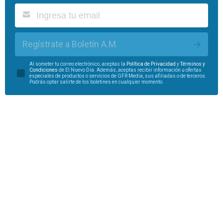
Regístrate a Boletín A.M.
Al someter tu correo electrónico, aceptas la
Política de Privacidad
y
Términos y
Condiciones
de El Nuevo Día. Además, aceptas recibir información u ofertas
especiales de productos o servicios de GFR Media, sus afiliadas o de terceros.
Podrás optar salirte de los boletines en cualquier momento.