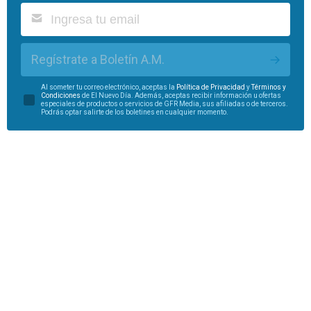
Regístrate a Boletín A.M.
Al someter tu correo electrónico, aceptas la
Política de Privacidad
y
Términos y
Condiciones
de El Nuevo Día. Además, aceptas recibir información u ofertas
especiales de productos o servicios de GFR Media, sus afiliadas o de terceros.
Podrás optar salirte de los boletines en cualquier momento.