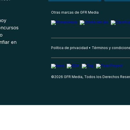
s
Otras marcas de GFR Media
 hoy
oncursos
io
nfiar en
Política de privacidad
Términos y condicion
©
2026
GFR Media, Todos los Derechos Rese