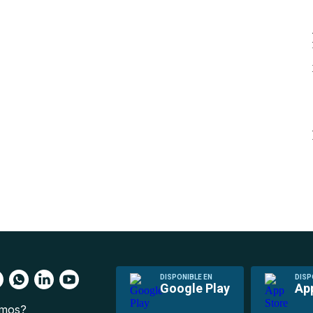
DISPONIBLE EN
DISP
Google Play
Ap
omos?