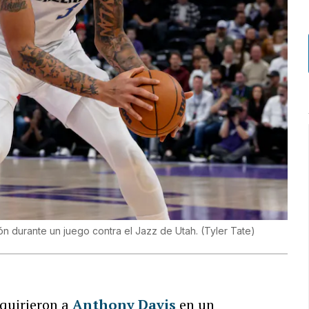
lón durante un juego contra el Jazz de Utah.
(
Tyler Tate
)
quirieron a
Anthony Davis
en un