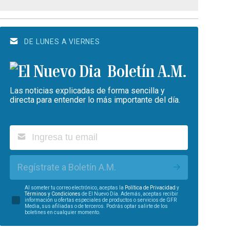
DE LUNES A VIERNES
Boletín A.M.
Las noticias explicadas de forma sencilla y
directa para entender lo más importante del día.
Regístrate a Boletín A.M.
Al someter tu correo electrónico, aceptas la
Política de Privacidad
y
Términos y Condiciones
de El Nuevo Día. Además, aceptas recibir
información u ofertas especiales de productos o servicios de GFR
Media, sus afiliadas o de terceros. Podrás optar salirte de los
boletines en cualquier momento.