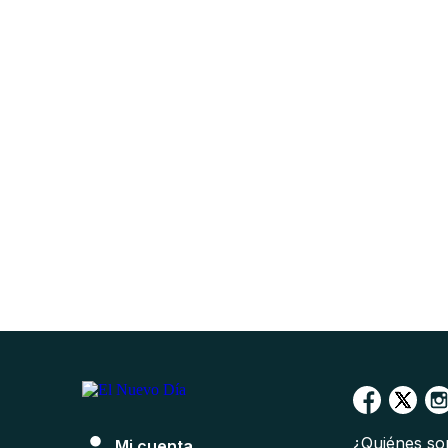
¿Quiénes s
Mi cuenta