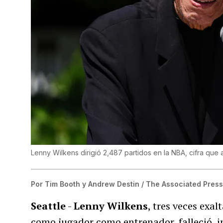
Lenny Wilkens dirigió 2,487 partidos en la NBA, cifra qu
Por
Tim Booth y Andrew Destin / The Associated Pres
Seattle
-
Lenny Wilkens
, tres veces exa
como jugador como entrenador, falleció, i