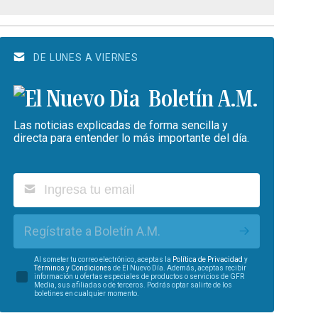
DE LUNES A VIERNES
Boletín A.M.
Las noticias explicadas de forma sencilla y
directa para entender lo más importante del día.
Regístrate a Boletín A.M.
Al someter tu correo electrónico, aceptas la
Política de Privacidad
y
Términos y Condiciones
de El Nuevo Día. Además, aceptas recibir
información u ofertas especiales de productos o servicios de GFR
Media, sus afiliadas o de terceros. Podrás optar salirte de los
boletines en cualquier momento.