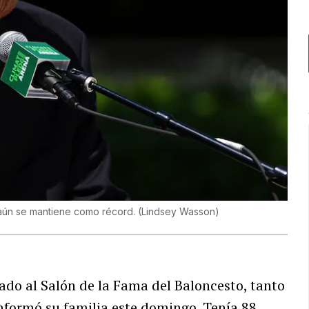
e aún se mantiene como récord.
(
Lindsey Wasson
)
s
ltado al Salón de la Fama del Baloncesto, tanto
nformó su familia este domingo. Tenía 88