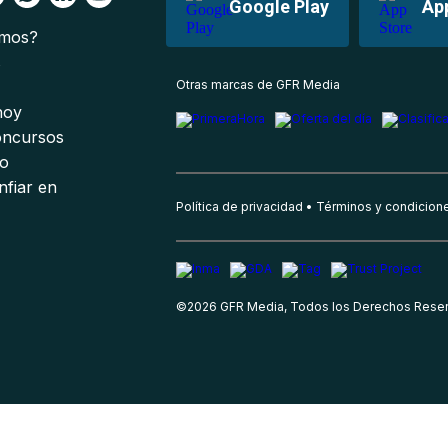
Google Play
Ap
omos?
s
Otras marcas de GFR Media
 hoy
oncursos
io
nfiar en
Política de privacidad
Términos y condicion
©
2026
GFR Media, Todos los Derechos Rese