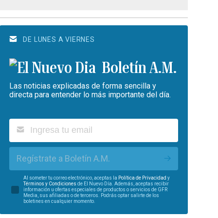
DE LUNES A VIERNES
Boletín A.M.
Las noticias explicadas de forma sencilla y
directa para entender lo más importante del día.
Regístrate a Boletín A.M.
Al someter tu correo electrónico, aceptas la
Política de Privacidad
y
Términos y Condiciones
de El Nuevo Día. Además, aceptas recibir
información u ofertas especiales de productos o servicios de GFR
Media, sus afiliadas o de terceros. Podrás optar salirte de los
boletines en cualquier momento.