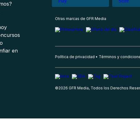
omos?
s
Otras marcas de GFR Media
 hoy
oncursos
io
nfiar en
Política de privacidad
Términos y condicion
©
2026
GFR Media, Todos los Derechos Rese