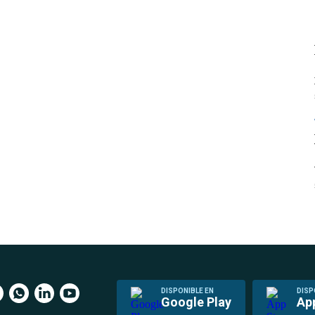
DISPONIBLE EN
DISP
Google Play
Ap