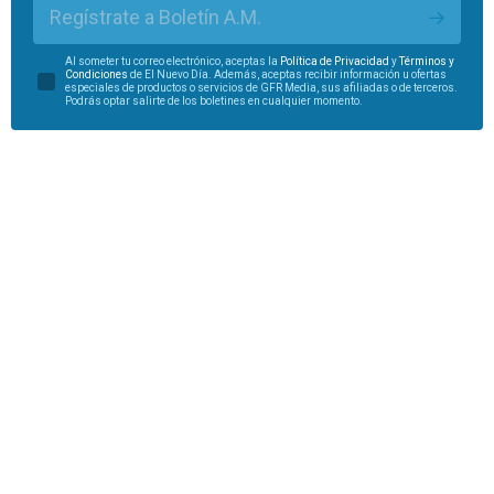
Regístrate a Boletín A.M.
Al someter tu correo electrónico, aceptas la
Política de Privacidad
y
Términos y
Condiciones
de El Nuevo Día. Además, aceptas recibir información u ofertas
especiales de productos o servicios de GFR Media, sus afiliadas o de terceros.
Podrás optar salirte de los boletines en cualquier momento.