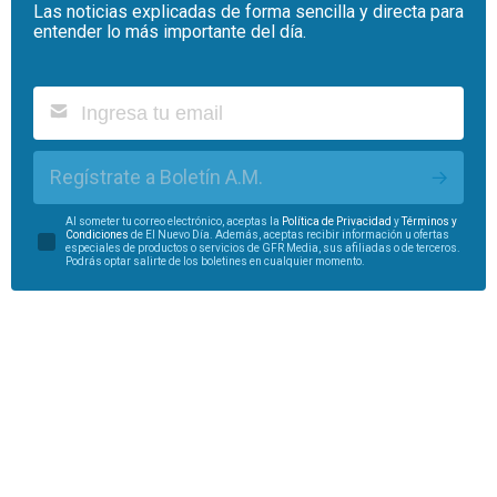
Las noticias explicadas de forma sencilla y directa para
entender lo más importante del día.
Regístrate a Boletín A.M.
Al someter tu correo electrónico, aceptas la
Política de Privacidad
y
Términos y
Condiciones
de El Nuevo Día. Además, aceptas recibir información u ofertas
especiales de productos o servicios de GFR Media, sus afiliadas o de terceros.
Podrás optar salirte de los boletines en cualquier momento.