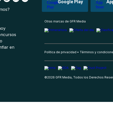
Google Play
Ap
omos?
s
Otras marcas de GFR Media
 hoy
oncursos
io
nfiar en
Política de privacidad
Términos y condicion
©
2026
GFR Media, Todos los Derechos Rese