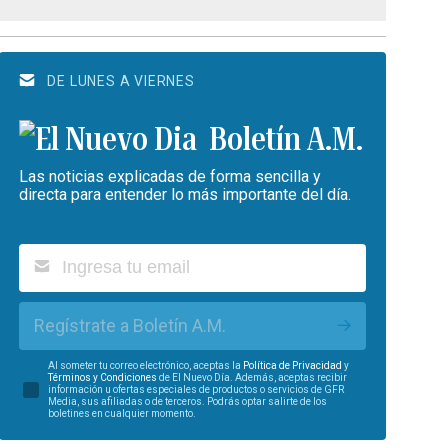
DE LUNES A VIERNES
Boletín A.M.
Las noticias explicadas de forma sencilla y
directa para entender lo más importante del día.
Regístrate a Boletín A.M.
Al someter tu correo electrónico, aceptas la
Política de Privacidad
y
Términos y Condiciones
de El Nuevo Día. Además, aceptas recibir
información u ofertas especiales de productos o servicios de GFR
Media, sus afiliadas o de terceros. Podrás optar salirte de los
boletines en cualquier momento.