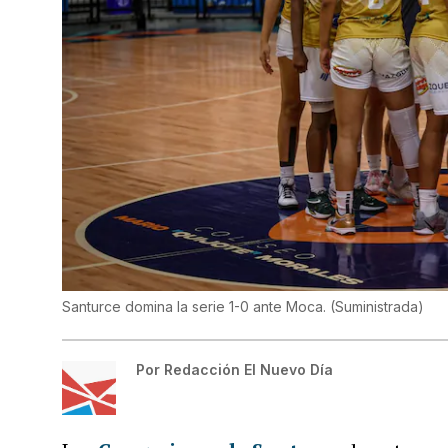
Santurce domina la serie 1-0 ante Moca.
(
Suministrada
)
Por
Redacción El Nuevo Día