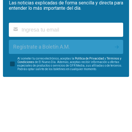
Las noticias explicadas de forma sencilla y directa para
entender lo más importante del día.
Regístrate a Boletín A.M.
Al someter tu correo electrónico, aceptas la
Política de Privacidad
y
Términos y
Condiciones
de El Nuevo Día. Además, aceptas recibir información u ofertas
especiales de productos o servicios de GFR Media, sus afiliadas o de terceros.
Podrás optar salirte de los boletines en cualquier momento.