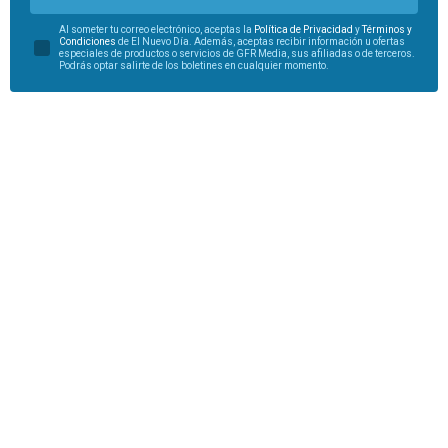
Al someter tu correo electrónico, aceptas la
Política de Privacidad
y
Términos y
Condiciones
de El Nuevo Día. Además, aceptas recibir información u ofertas
especiales de productos o servicios de GFR Media, sus afiliadas o de terceros.
Podrás optar salirte de los boletines en cualquier momento.