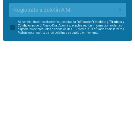
Regístrate a Boletín A.M.
Al someter tu correo electrónico, aceptas la
Política de Privacidad
y
Términos y
Condiciones
de El Nuevo Día. Además, aceptas recibir información u ofertas
especiales de productos o servicios de GFR Media, sus afiliadas o de terceros.
Podrás optar salirte de los boletines en cualquier momento.