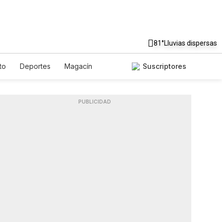
81°
Lluvias dispersas
to
Deportes
Magacín
Suscriptores
te
Gastronomía
De Viaje
Podcasts
Horóscopos
PUBLICIDAD