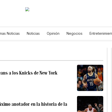
imas Noticias
Noticias
Opinión
Negocios
Entretenimien
Estilos de Vida
Mundo
Estados Unidos
Ciencia y Ambien
Tecnología
Juegos
Lotería
Vídeos
Fotos
English
Newsletters
Feriados
Especiales
eans a los Knicks de New York
áximo anotador en la historia de la