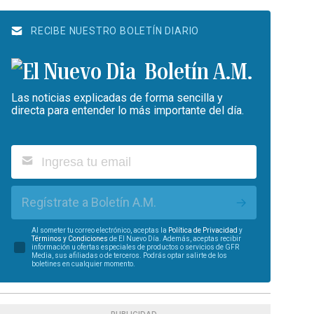
RECIBE NUESTRO BOLETÍN DIARIO
Boletín A.M.
Las noticias explicadas de forma sencilla y
directa para entender lo más importante del día.
Regístrate a Boletín A.M.
Al someter tu correo electrónico, aceptas la
Política de Privacidad
y
Términos y Condiciones
de El Nuevo Día. Además, aceptas recibir
información u ofertas especiales de productos o servicios de GFR
Media, sus afiliadas o de terceros. Podrás optar salirte de los
boletines en cualquier momento.