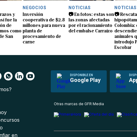
NEGOCIOS
NOTICIAS
NOTICIAS
brazos y
Inversión
📷 En fotos: estas son
📷 Rescata
sí fue la
cooperativa de $2.8
las zonas afectadas
hipopótam
ón de
millones para nueva
por el racionamiento
Colombia: 
amos como
planta de
del embalse Carraízo
descendie
de San
procesamiento de
animales 
carne
introdujo 
Escobar
DISPONIBLE EN
DISP
Google Play
Ap
omos?
s
Otras marcas de GFR Media
 hoy
oncursos
io
nfiar en