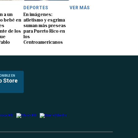
DEPORTES
VER MÁS
n a un
En imágenes:
o bebé en
atletismo y esgrima
es
suman más preseas
nte de los
para Puerto Rico en
que
los
Pablo
Centroamericanos
ONIBLE EN
p Store