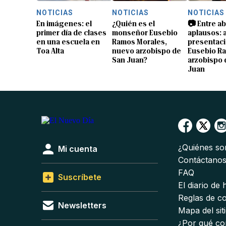
NOTICIAS
NOTICIAS
NOTICIAS
En imágenes: el
¿Quién es el
📷 Entre a
primer día de clases
monseñor Eusebio
aplausos: a
en una escuela en
Ramos Morales,
presentaci
Toa Alta
nuevo arzobispo de
Eusebio R
San Juan?
arzobispo 
Juan
¿Quiénes s
Mi cuenta
Contáctano
FAQ
Suscríbete
El diario de
Reglas de c
Newsletters
Mapa del sit
¿Por qué co