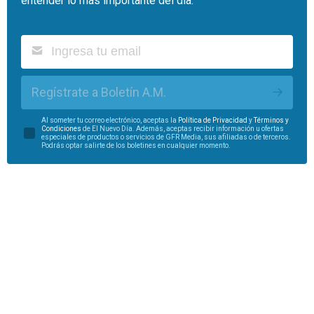
entender lo más importante del día.
Regístrate a Boletín A.M.
Al someter tu correo electrónico, aceptas la
Política de Privacidad
y
Términos y
Condiciones
de El Nuevo Día. Además, aceptas recibir información u ofertas
especiales de productos o servicios de GFR Media, sus afiliadas o de terceros.
Podrás optar salirte de los boletines en cualquier momento.