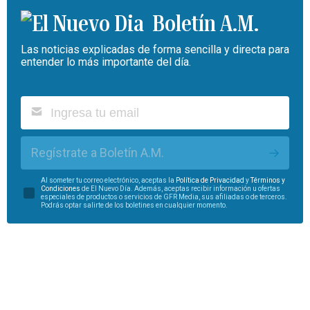
Boletín A.M.
Las noticias explicadas de forma sencilla y directa para
entender lo más importante del día.
Regístrate a Boletín A.M.
Al someter tu correo electrónico, aceptas la
Política de Privacidad
y
Términos y
Condiciones
de El Nuevo Día. Además, aceptas recibir información u ofertas
especiales de productos o servicios de GFR Media, sus afiliadas o de terceros.
Podrás optar salirte de los boletines en cualquier momento.