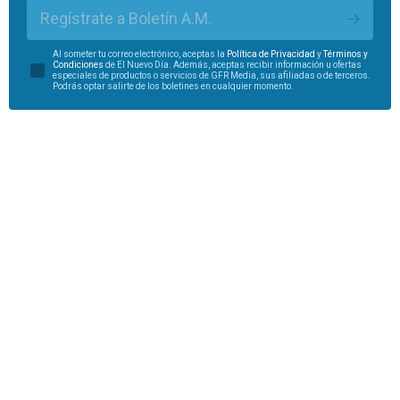
Regístrate a Boletín A.M.
Al someter tu correo electrónico, aceptas la
Política de Privacidad
y
Términos y
Condiciones
de El Nuevo Día. Además, aceptas recibir información u ofertas
especiales de productos o servicios de GFR Media, sus afiliadas o de terceros.
Podrás optar salirte de los boletines en cualquier momento.