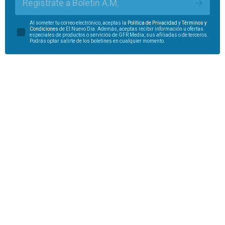
Regístrate a Boletín A.M.
Al someter tu correo electrónico, aceptas la
Política de Privacidad
y
Términos y
Condiciones
de El Nuevo Día. Además, aceptas recibir información u ofertas
especiales de productos o servicios de GFR Media, sus afiliadas o de terceros.
Podrás optar salirte de los boletines en cualquier momento.