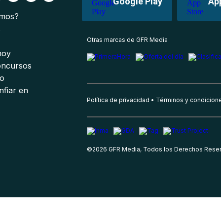
Google Play
Ap
omos?
s
Otras marcas de GFR Media
 hoy
oncursos
io
nfiar en
Política de privacidad
Términos y condicion
©
2026
GFR Media, Todos los Derechos Rese