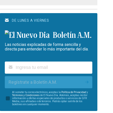
DE LUNES A VIERNES
Boletín A.M.
Las noticias explicadas de forma sencilla y
directa para entender lo más importante del día.
Regístrate a Boletín A.M.
Al someter tu correo electrónico, aceptas la
Política de Privacidad
y
Términos y Condiciones
de El Nuevo Día. Además, aceptas recibir
información u ofertas especiales de productos o servicios de GFR
Media, sus afiliadas o de terceros. Podrás optar salirte de los
boletines en cualquier momento.