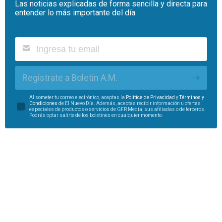
Las noticias explicadas de forma sencilla y directa para
entender lo más importante del día.
Regístrate a Boletín A.M.
Al someter tu correo electrónico, aceptas la
Política de Privacidad
y
Términos y
Condiciones
de El Nuevo Día. Además, aceptas recibir información u ofertas
especiales de productos o servicios de GFR Media, sus afiliadas o de terceros.
Podrás optar salirte de los boletines en cualquier momento.