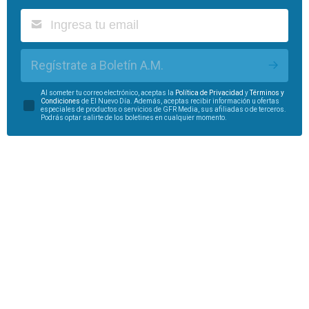
Regístrate a Boletín A.M.
Al someter tu correo electrónico, aceptas la
Política de Privacidad
y
Términos y
Condiciones
de El Nuevo Día. Además, aceptas recibir información u ofertas
especiales de productos o servicios de GFR Media, sus afiliadas o de terceros.
Podrás optar salirte de los boletines en cualquier momento.