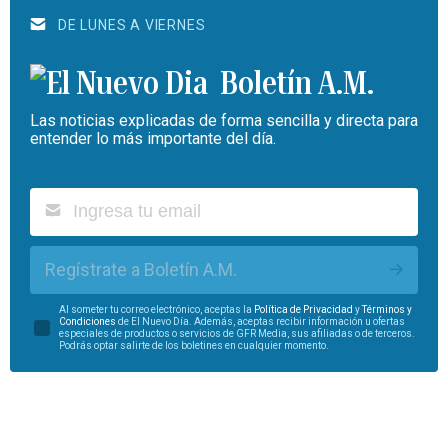
DE LUNES A VIERNES
Boletín A.M.
Las noticias explicadas de forma sencilla y directa para
entender lo más importante del día.
Regístrate a Boletín A.M.
Al someter tu correo electrónico, aceptas la
Política de Privacidad
y
Términos y
Condiciones
de El Nuevo Día. Además, aceptas recibir información u ofertas
especiales de productos o servicios de GFR Media, sus afiliadas o de terceros.
Podrás optar salirte de los boletines en cualquier momento.