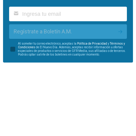
Regístrate a Boletín A.M.
Al someter tu correo electrónico, aceptas la
Política de Privacidad
y
Términos y
Condiciones
de El Nuevo Día. Además, aceptas recibir información u ofertas
especiales de productos o servicios de GFR Media, sus afiliadas o de terceros.
Podrás optar salirte de los boletines en cualquier momento.