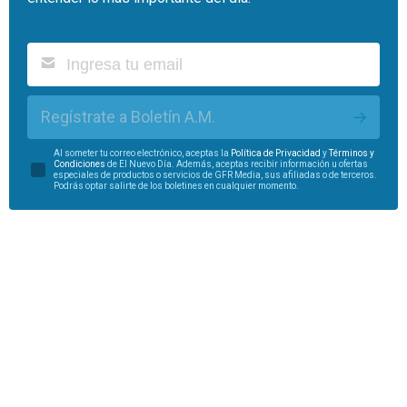
Regístrate a Boletín A.M.
Al someter tu correo electrónico, aceptas la
Política de Privacidad
y
Términos y
Condiciones
de El Nuevo Día. Además, aceptas recibir información u ofertas
especiales de productos o servicios de GFR Media, sus afiliadas o de terceros.
Podrás optar salirte de los boletines en cualquier momento.