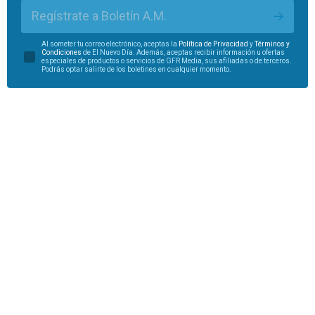
Regístrate a Boletín A.M.
Al someter tu correo electrónico, aceptas la
Política de Privacidad
y
Términos y
Condiciones
de El Nuevo Día. Además, aceptas recibir información u ofertas
especiales de productos o servicios de GFR Media, sus afiliadas o de terceros.
Podrás optar salirte de los boletines en cualquier momento.