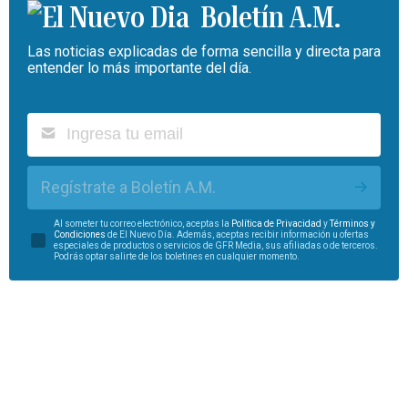
Boletín A.M.
Las noticias explicadas de forma sencilla y directa para
entender lo más importante del día.
Regístrate a Boletín A.M.
Al someter tu correo electrónico, aceptas la
Política de Privacidad
y
Términos y
Condiciones
de El Nuevo Día. Además, aceptas recibir información u ofertas
especiales de productos o servicios de GFR Media, sus afiliadas o de terceros.
Podrás optar salirte de los boletines en cualquier momento.