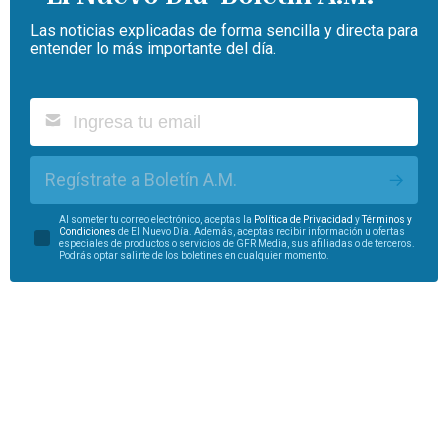
Las noticias explicadas de forma sencilla y directa para
entender lo más importante del día.
Regístrate a Boletín A.M.
Al someter tu correo electrónico, aceptas la
Política de Privacidad
y
Términos y
Condiciones
de El Nuevo Día. Además, aceptas recibir información u ofertas
especiales de productos o servicios de GFR Media, sus afiliadas o de terceros.
Podrás optar salirte de los boletines en cualquier momento.