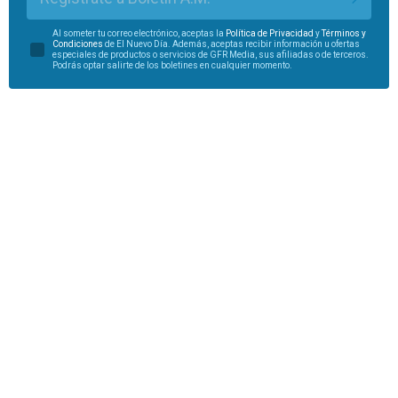
Al someter tu correo electrónico, aceptas la
Política de Privacidad
y
Términos y
Condiciones
de El Nuevo Día. Además, aceptas recibir información u ofertas
especiales de productos o servicios de GFR Media, sus afiliadas o de terceros.
Podrás optar salirte de los boletines en cualquier momento.